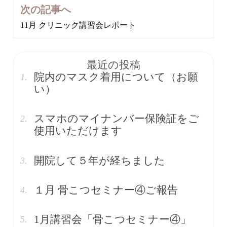
ゲ
次の記事へ
ー
11月 クリニック講習会レポート
シ
ョ
ン
最近の投稿
院内のマスク着用について（お願
い）
スマホのマイナンバー保険証をご
使用いただけます
開院して５年が経ちました
１月 骨こつセミナー④ご報告
1月講習会「骨こつセミナー④」