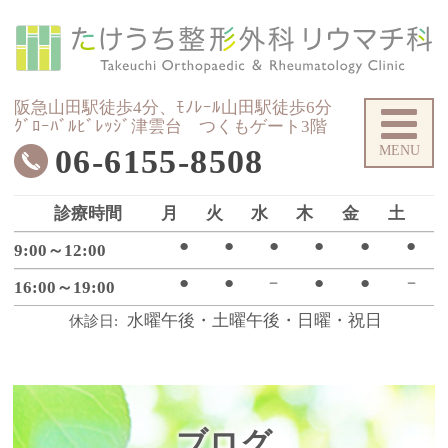
た
阪急山田駅徒歩4分、ﾓﾉﾚｰﾙ山田駅徒歩6分
ｸﾞﾛｰﾊﾞﾙﾋﾞﾚｯｼﾞ津雲台 つくもゲート3階
06-6155-8508
診療時間
月
火
水
木
金
土
●
●
●
●
●
●
9:00～12:00
●
●
－
●
●
－
16:00～19:00
水曜午後・土曜午後・日曜・祝日
休診日
ブログ