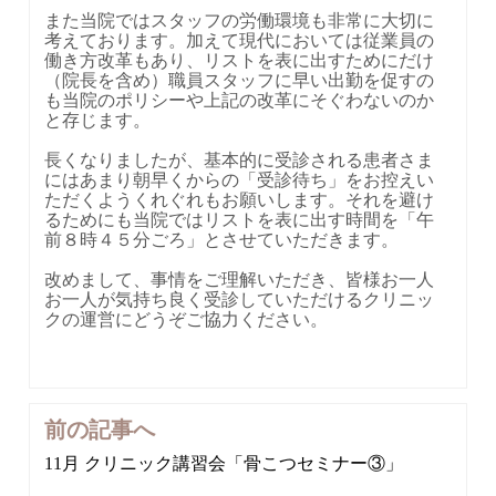
また当院ではスタッフの労働環境も非常に大切に
考えております。加えて現代においては従業員の
働き方改革もあり、リストを表に出すためにだけ
（院長を含め）職員スタッフに早い出勤を促すの
も当院のポリシーや上記の改革にそぐわないのか
と存じます。
長くなりましたが、基本的に受診される患者さま
にはあまり朝早くからの「受診待ち」をお控えい
ただくようくれぐれもお願いします。それを避け
るためにも当院ではリストを表に出す時間を「午
前８時４５分ごろ」とさせていただきます。
改めまして、事情をご理解いただき、皆様お一人
お一人が気持ち良く受診していただけるクリニッ
クの運営にどうぞご協力ください。
前の記事へ
投
稿
11月 クリニック講習会「骨こつセミナー③」
ナ
ビ