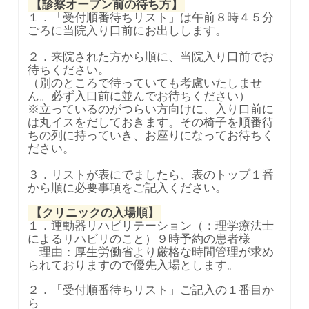
【診察オープン前の待ち方】
１．「受付順番待ちリスト」は午前８時４５分
ごろに当院入り口前にお出しします。
２．来院された方から順に、当院入り口前でお
待ちください。
（別のところで待っていても考慮いたしませ
ん。必ず入口前に並んでお待ちください）
※立っているのがつらい方向けに、入り口前に
は丸イスをだしておきます。その椅子を順番待
ちの列に持っていき、お座りになってお待ちく
ださい。
３．リストが表にでましたら、表のトップ１番
から順に必要事項をご記入ください。
【クリニックの入場順】
１．運動器リハビリテーション（：理学療法士
によるリハビリのこと）９時予約の患者様
理由：厚生労働省より厳格な時間管理が求め
られておりますので優先入場とします。
２．「受付順番待ちリスト」ご記入の１番目か
ら