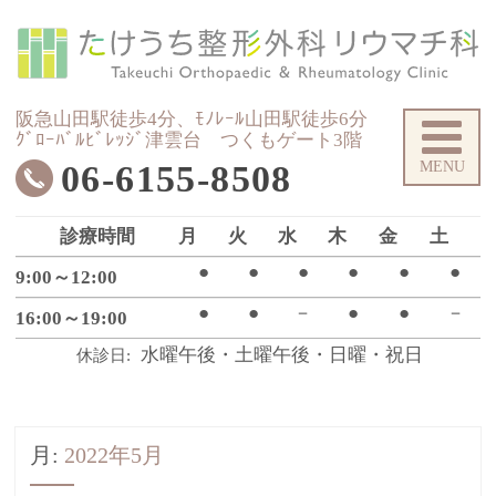
た
阪急山田駅徒歩4分、ﾓﾉﾚｰﾙ山田駅徒歩6分
ｸﾞﾛｰﾊﾞﾙﾋﾞﾚｯｼﾞ津雲台 つくもゲート3階
06-6155-8508
診療時間
月
火
水
木
金
土
●
●
●
●
●
●
9:00～12:00
●
●
－
●
●
－
16:00～19:00
水曜午後・土曜午後・日曜・祝日
休診日
月:
2022年5月